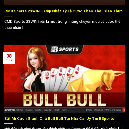
CMD Sports 23WIN – Cập Nhật Tỷ Lệ Cược Theo Thời Gian Thực
CMD Sports 23WIN hiện là một trong những chuyên mục cá cược thể
thao nhận [...]
08
Th7
Bật Mí Cách Giành Chủ Bull Bull Tại Nhà Cái Uy Tín BSports
Nói đến trò chơi được yêu thích nhất tại Bsports thì ở đây phải nhắc [...]