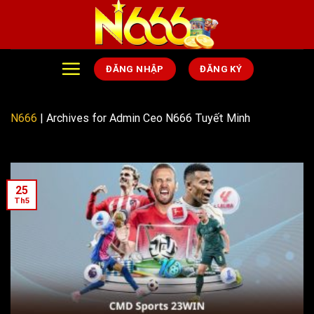
Skip
to
content
ĐĂNG NHẬP
ĐĂNG KÝ
N666
|
Archives for Admin Ceo N666 Tuyết Minh
25
Th5