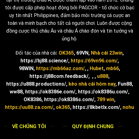
tôi được cấp phép hoạt động bởi PAGCOR - tổ chức cờ bạc
uy tín nhất Philippines, đảm bảo môi trường cá cược an
toàn và minh bạch cho tất cả người chơi. Luôn được cộng
đồng cược thủ châu Âu và châu Á chào đón và tin tưởng và
ủng hộ.
Đối tác của nhà cái:
OK365
, 69VN,
Nhà cái 23win
,
https://bj88.science/,
https://69vn96.com/
,
98WIN,
https://mb66az.com/
, ,
Hubet
,
mb66
,
https://j88com.feedback/, , ,
u888
,
https://u888.productions/,
kèo nhà cái hôm nay
, Fun88,
ww88, https://ok8386e.com/, https://ok8386u.com/,
OK8386, https://ok8386s.com/,
789 win
,
https://uu88.za.com/
,
ok365
, https://8kbetlx.com/,
nohu
VỀ CHÚNG TÔI
QUY ĐỊNH CHUNG