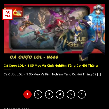
03
Th9
Cá Cược LOL – 1 Số Mẹo Và Kinh Nghiệm Tăng Cơ Hội Thắng
Cá Cược LOL – 1 Số Mẹo Và Kinh Nghiệm Tăng Cơ Hội Thắng Cá [...]
1
2
3
4
5