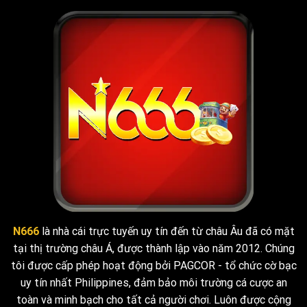
N666
là nhà cái trực tuyến uy tín đến từ châu Âu đã có mặt
tại thị trường châu Á, được thành lập vào năm 2012. Chúng
tôi được cấp phép hoạt động bởi PAGCOR - tổ chức cờ bạc
uy tín nhất Philippines, đảm bảo môi trường cá cược an
toàn và minh bạch cho tất cả người chơi. Luôn được cộng