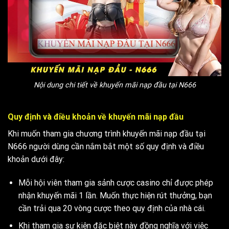
Nội dung chi tiết về khuyến mãi nạp đầu tại N666
Quy định và điều khoản về khuyến mãi nạp đầu
Khi muốn tham gia chương trình khuyến mãi nạp đầu tại
N666 người dùng cần nắm bắt một số quy định và điều
khoản dưới đây:
Mỗi hội viên tham gia sảnh cược casino chỉ được phép
nhận khuyến mãi 1 lần. Muốn thực hiện rút thưởng, bạn
cần trải qua 20 vòng cược theo quy định của nhà cái.
Khi tham gia sự kiện đặc biệt này đồng nghĩa với việc