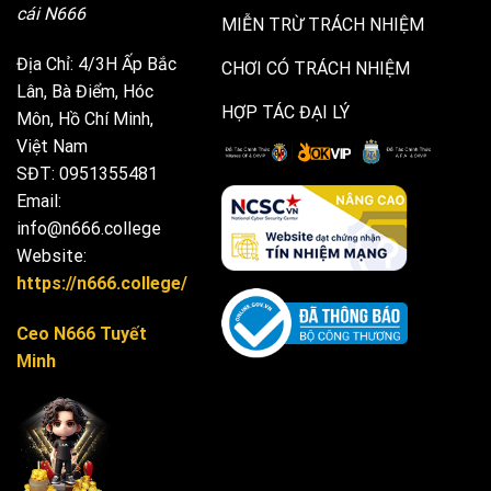
cái N666
MIỄN TRỪ TRÁCH NHIỆM
Địa Chỉ: 4/3H Ấp Bắc
CHƠI CÓ TRÁCH NHIỆM
Lân, Bà Điểm, Hóc
HỢP TÁC ĐẠI LÝ
Môn, Hồ Chí Minh,
Việt Nam
SĐT: 0951355481
Email:
info@n666.college
Website:
https://n666.college/
Ceo N666 Tuyết
Minh