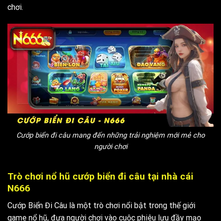
chơi.
Cướp biển đi câu mang đến những trải nghiệm mới mẻ cho
người chơi
Trò chơi nổ hũ cướp biển đi câu tại nhà cái
N666
Cướp Biển Đi Câu là một trò chơi nổi bật trong thế giới
game nổ hũ, đưa người chơi vào cuộc phiêu lưu đầy mạo