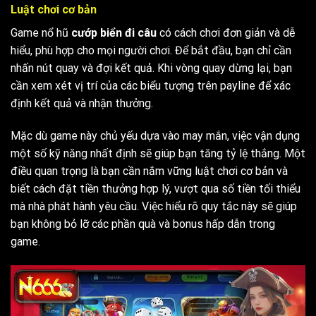
Luật chơi cơ bản
Game nổ hũ
cướp biển đi câu
có cách chơi đơn giản và dễ
hiểu, phù hợp cho mọi người chơi. Để bắt đầu, bạn chỉ cần
nhấn nút quay và đợi kết quả. Khi vòng quay dừng lại, bạn
cần xem xét vị trí của các biểu tượng trên payline để xác
định kết quả và nhận thưởng.
Mặc dù game này chủ yếu dựa vào may mắn, việc vận dụng
một số kỹ năng nhất định sẽ giúp bạn tăng tỷ lệ thắng. Một
điều quan trọng là bạn cần nắm vững luật chơi cơ bản và
biết cách đặt tiền thưởng hợp lý, vượt qua số tiền tối thiểu
mà nhà phát hành yêu cầu. Việc hiểu rõ quy tắc này sẽ giúp
bạn không bỏ lỡ các phần quà và bonus hấp dẫn trong
game.