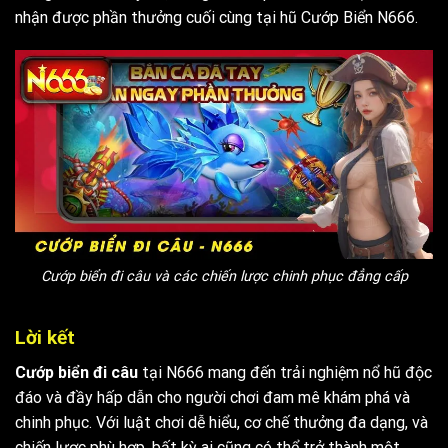
nhận được phần thưởng cuối cùng tại hũ Cướp Biển N666.
Cướp biển đi câu và các chiến lược chinh phục đẳng cấp
Lời kết
Cướp biển đi câu
tại N666 mang đến trải nghiệm nổ hũ độc
đáo và đầy hấp dẫn cho người chơi đam mê khám phá và
chinh phục. Với luật chơi dễ hiểu, cơ chế thưởng đa dạng, và
chiến lược phù hợp, bất kỳ ai cũng có thể trở thành một