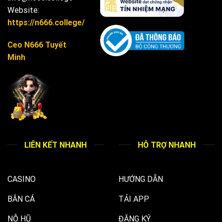
Website:
https://n666.college/
Ceo N666 Tuyết
Minh
LIÊN KẾT NHANH
HỖ TRỢ NHANH
CASINO
HƯỚNG DẪN
BẮN CÁ
TẢI APP
NỖ HŨ
ĐĂNG KÝ