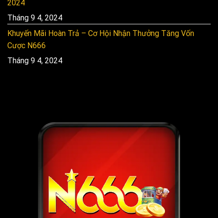
2024
Tháng 9 4, 2024
Khuyến Mãi Hoàn Trả – Cơ Hội Nhận Thưởng Tăng Vốn
Cược N666
Tháng 9 4, 2024