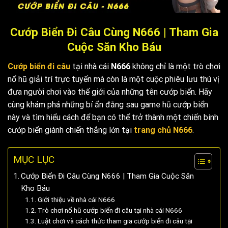
Cướp Biển Đi Câu Cùng N666 | Tham Gia
Cuộc Săn Kho Báu
Cướp biển đi câu
tại nhà cái
N666
không chỉ là một trò chơi
nổ hũ giải trí trực tuyến mà còn là một cuộc phiêu lưu thú vị
đưa người chơi vào thế giới của những tên cướp biển. Hãy
cùng khám phá những bí ẩn đằng sau game hũ cướp biển
này và tìm hiểu cách để bạn có thể trở thành một chiến binh
cướp biển giành chiến thắng lớn tại
trang chủ N666
.
MỤC LỤC
Cướp Biển Đi Câu Cùng N666 | Tham Gia Cuộc Săn
Kho Báu
Giới thiệu về nhà cái N666
Trò chơi nổ hũ cướp biển đi câu tại nhà cái N666
Luật chơi và cách thức tham gia cướp biển đi câu tại