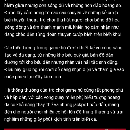
hiểm giữa những cơn sóng dữ và những hòn đảo hoang sơ.
Được lấy cảm hứng từ các câu chuyện về những kẻ cướp
biển huyền thoại, trò chơi thu hút người chơi bằng đồ họa
sống động và âm thanh mạnh mẽ, khiến họ cảm nhận như
đang chèo đến từng đoàn thuyền cướp biển trên biển khơi.
Các biểu tượng trong game hũ được thiết kế vô cùng sáng
tạo và đa dạng, từ những kho báu quý giá, bản đồ dẫn
đường tới kho báu đến những nhân vật hải tặc anh dũng.
Điều này giúp người chơi dễ dàng nhận diện và tham gia vào
cuộc phiêu lưu đầy kịch tính.
Hệ thống thưởng của trò chơi game hũ cũng rất phong phú
và hấp dẫn, với các vòng quay miễn phí, biểu tượng hoang
dã có khả năng thay thế và những jackpot hấp dẫn, mang
đến cho người chơi nhiều cơ hội lớn để trúng thưởng và trải
nghiệm những giây phút kịch tính trên biển cả.