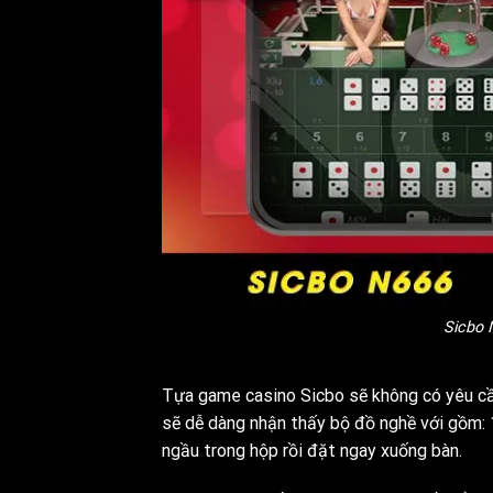
Sicbo 
Tựa game casino Sicbo sẽ không có yêu cầu
sẽ dễ dàng nhận thấy bộ đồ nghề với gồm: 1 
ngầu trong hộp rồi đặt ngay xuống bàn.