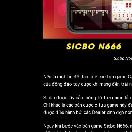
Sicbo N6
Nếu là một tín đồ đam mê các tựa game Cas
của đông đảo tay cược khi mang đến trải ngh
Sicbo được lấy cảm hứng từ tựa game lắc x
Chỉ khác là các bàn cược ở tựa game này đ
được điều hành bởi các Dealer xinh đẹp nó
Ngay khi bước vào bàn game Sicbo N666, ng