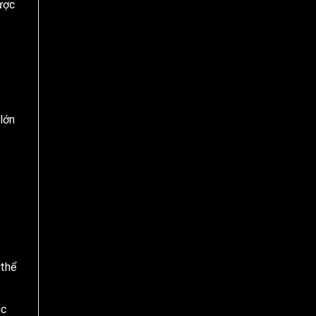
ược
lớn
 thể
úc