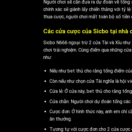
Người chơi sẽ cần đưa ra dự đoán về tổng 
chính xác sẽ giành lấy chiến thắng với tỷ
thua cược, người chơi mất toàn bộ số tiền
Các cửa cược của Sicbo tại nhà 
Sicbo N666 ngoại trừ 2 cửa Tài và Xỉu như 
chơi trải nghiệm. Cùng điểm qua những cửa
như:
Nếu như bet thủ cho rằng tổng điểm của 
Còn nếu như chọn cửa Tài nghĩa là hội vi
Cửa lẻ: Ở cửa này, bet thủ cho rằng tổng 
Cửa chẵn: Người chơi dự đoán tổng các n
Cược đơn: Ở hình thức này, anh em chỉ c
ăn thưởng.
Tương tự với cược đơn cho 2 cửa cược đ