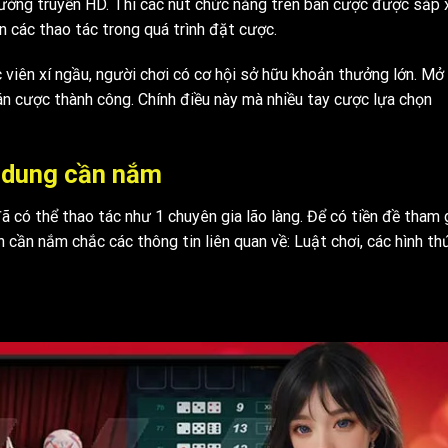
đường truyền HD. Thì các nút chức năng trên bàn cược được sắp 
n các thao tác trong quá trình đặt cược.
viên xí ngầu, người chơi có cơ hội sở hữu khoản thưởng lớn. Mở 
ván cược thành công. Chính điều này mà nhiều tay cược lựa chọn
 dung cần nắm
 có thể thao tác như 1 chuyên gia lão làng. Để có tiền đề tham 
 cần nắm chắc các thông tin liên quan về: Luật chơi, các hình th