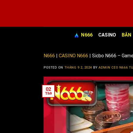
Skip
to
content
N666
CASINO
BẮN
N666
|
CASINO N666
|
Sicbo N666 – Game
POSTED ON
THÁNG 9 2, 2024
BY
ADMIN CEO N666 T
02
Th9