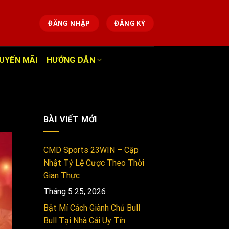
ĐĂNG NHẬP
ĐĂNG KÝ
UYẾN MÃI
HƯỚNG DẪN
BÀI VIẾT MỚI
CMD Sports 23WIN – Cập
Nhật Tỷ Lệ Cược Theo Thời
Gian Thực
Tháng 5 25, 2026
Bật Mí Cách Giành Chủ Bull
Bull Tại Nhà Cái Uy Tín