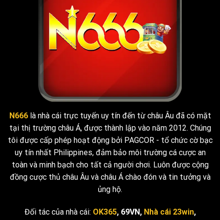
N666
là nhà cái trực tuyến uy tín đến từ châu Âu đã có mặt
tại thị trường châu Á, được thành lập vào năm 2012. Chúng
tôi được cấp phép hoạt động bởi PAGCOR - tổ chức cờ bạc
uy tín nhất Philippines, đảm bảo môi trường cá cược an
toàn và minh bạch cho tất cả người chơi. Luôn được cộng
đồng cược thủ châu Âu và châu Á chào đón và tin tưởng và
ủng hộ.
Đối tác của nhà cái:
OK365
, 69VN,
Nhà cái 23win
,