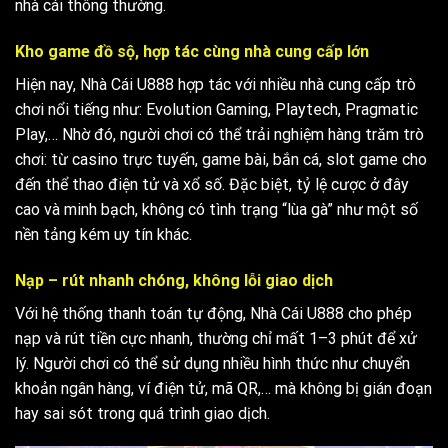
nhà cái thông thường.
Kho game đồ sộ, hợp tác cùng nhà cung cấp lớn
Hiện nay, Nhà Cái U888 hợp tác với nhiều nhà cung cấp trò
chơi nổi tiếng như: Evolution Gaming, Playtech, Pragmatic
Play,… Nhờ đó, người chơi có thể trải nghiệm hàng trăm trò
chơi: từ casino trực tuyến, game bài, bắn cá, slot game cho
đến thể thao điện tử và xổ số. Đặc biệt, tỷ lệ cược ở đây
cao và minh bạch, không có tình trạng “lùa gà” như một số
nền tảng kém uy tín khác.
Nạp – rút nhanh chóng, không lỗi giao dịch
Với hệ thống thanh toán tự động, Nhà Cái U888 cho phép
nạp và rút tiền cực nhanh, thường chỉ mất 1–3 phút để xử
lý. Người chơi có thể sử dụng nhiều hình thức như chuyển
khoản ngân hàng, ví điện tử, mã QR,… mà không bị gián đoạn
hay sai sót trong quá trình giao dịch.