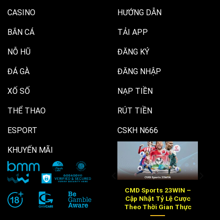
CASINO
HƯỚNG DẪN
BẮN CÁ
TẢI APP
NỖ HŨ
ĐĂNG KÝ
ĐÁ GÀ
ĐĂNG NHẬP
XỐ SỐ
NẠP TIỀN
THỂ THAO
RÚT TIỀN
ESPORT
CSKH N666
KHUYẾN MÃI
Bật Mí Cách Giành
Chủ Bull Bull Tại Nhà
Cái Uy Tín BSports
CMD Sports 23WIN –
Cập Nhật Tỷ Lệ Cược
Theo Thời Gian Thực