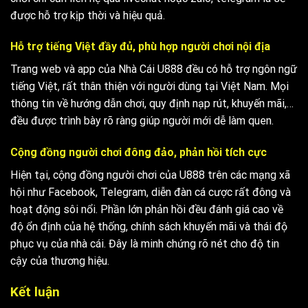
được hỗ trợ kịp thời và hiệu quả.
Hỗ trợ tiếng Việt đầy đủ, phù hợp người chơi nội địa
Trang web và app của Nhà Cái U888 đều có hỗ trợ ngôn ngữ
tiếng Việt, rất thân thiện với người dùng tại Việt Nam. Mọi
thông tin về hướng dẫn chơi, quy định nạp rút, khuyến mãi,…
đều được trình bày rõ ràng giúp người mới dễ làm quen.
Cộng đồng người chơi đông đảo, phản hồi tích cực
Hiện tại, cộng đồng người chơi của U888 trên các mạng xã
hội như Facebook, Telegram, diễn đàn cá cược rất đông và
hoạt động sôi nổi. Phần lớn phản hồi đều đánh giá cao về
độ ổn định của hệ thống, chính sách khuyến mãi và thái độ
phục vụ của nhà cái. Đây là minh chứng rõ nét cho độ tin
cậy của thương hiệu.
Kết luận