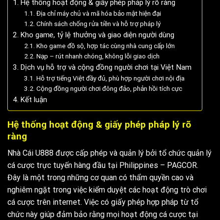
Hệ thống hoạt động & giấy phép pháp lý rõ ràng
Địa chỉ máy chủ và mã hóa bảo mật hiện đại
Chính sách chống rửa tiền và hỗ trợ pháp lý
Kho game, tỷ lệ thưởng và giao diện người dùng
Kho game đồ sộ, hợp tác cùng nhà cung cấp lớn
Nạp – rút nhanh chóng, không lỗi giao dịch
Dịch vụ hỗ trợ và cộng đồng người chơi tại Việt Nam
Hỗ trợ tiếng Việt đầy đủ, phù hợp người chơi nội địa
Cộng đồng người chơi đông đảo, phản hồi tích cực
Kết luận
Hệ thống hoạt động & giấy phép pháp lý rõ
ràng
Nhà Cái U888 được cấp phép và quản lý bởi tổ chức quản lý
cá cược trực tuyến hàng đầu tại Philippines – PAGCOR.
Đây là một trong những cơ quan có thẩm quyền cao và
nghiêm ngặt trong việc kiểm duyệt các hoạt động trò chơi
cá cược trên internet. Việc có giấy phép hợp pháp từ tổ
chức này giúp đảm bảo rằng mọi hoạt động cá cược tại