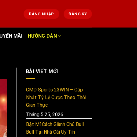
ĐĂNG NHẬP
ĐĂNG KÝ
UYẾN MÃI
HƯỚNG DẪN
BÀI VIẾT MỚI
CMD Sports 23WIN – Cập
Nhật Tỷ Lệ Cược Theo Thời
Gian Thực
Tháng 5 25, 2026
Bật Mí Cách Giành Chủ Bull
Bull Tại Nhà Cái Uy Tín