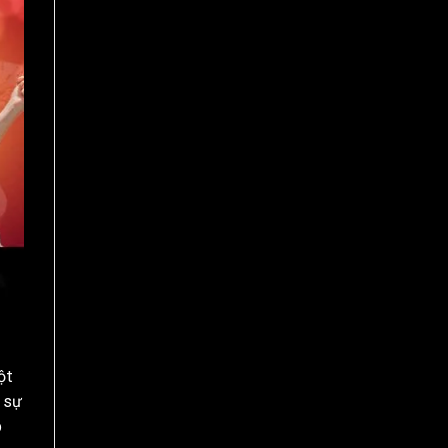
ột
a sự
p