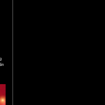
g
dẫn