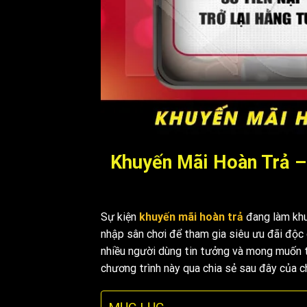
Khuyến Mãi Hoàn Trả 
Sự kiện
khuyến mãi hoàn trả
đang làm khu
nhập sân chơi để tham gia siêu ưu đãi độc
nhiều người dùng tin tưởng và mong muốn t
chương trình này qua chia sẻ sau đây của c