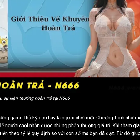
ệu sự kiện thưởng hoàn trả tại N666
hững game thủ kỳ cựu hay là người chơi mới. Chương trình như m
để người chơi nhận được những phần thưởng giá trị. Khi tham gi
 tiền theo tỷ lệ quy định so với con số mà bạn đã đặt. Từ đó giú