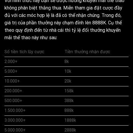
Với hình thức này bạn sẽ được hưởng khuyến mãi thể thao
không phân biệt thắng thua. Miễn tham gia đặt cược đầy
đủ với các móc hợp lệ là đã có thể nhận chúng. Trong đó,
giá trị của phần thưởng này chạm đỉnh lên 8888K. Cụ thể
theo quy định đến từ nhà cái thì tỷ lệ đổi thưởng khuyến
mãi thể thao này như sau:
Số tiền tích lũy cược
Tiền thưởng nhận được
2.000+
8k
5.000+
10k
10.000+
20k
200.000+
158k
500.000+
388k
1.500.000+
888k
3.000.000+
1888k
5.000.000+
2888k