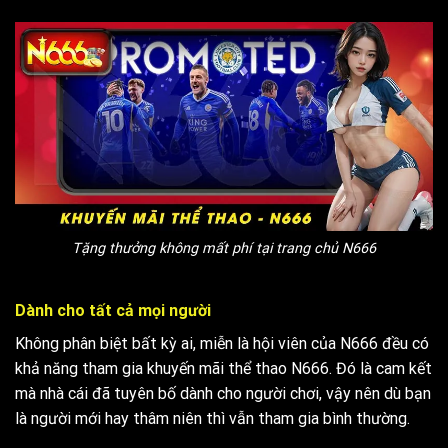
Tặng thưởng không mất phí tại trang chủ N666
Dành cho tất cả mọi người
Không phân biệt bất kỳ ai, miễn là hội viên của N666 đều có
khả năng tham gia khuyến mãi thể thao N666. Đó là cam kết
mà nhà cái đã tuyên bố dành cho người chơi, vậy nên dù bạn
là người mới hay thâm niên thì vẫn tham gia bình thường.