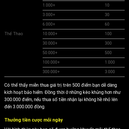
1.000+
10
3.000+
30
6.000+
60
Thể Thao
10.000+
100
30.000+
300
50.000+
500
100.000+
1.000
300.000+
3.000
Có thể thấy miễn thua giá trị trên 500 điểm bạn dễ dàng
kích hoạt bảo hiểm. Đồng thời ở những kèo khủng hơn như
300.000 điểm, nếu thua số tiền nhận lại không hề nhỏ lên
đến 3.000.000 đồng.
Thưởng tiền cược mỗi ngày