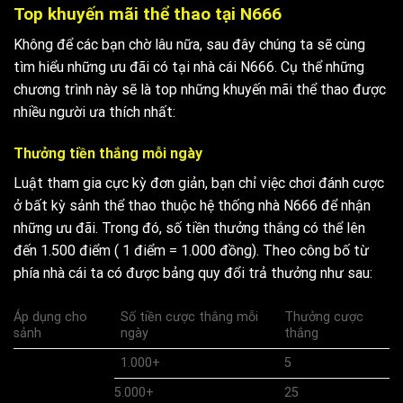
Top khuyến mãi thể thao tại N666
Không để các bạn chờ lâu nữa, sau đây chúng ta sẽ cùng
tìm hiểu những ưu đãi có tại nhà cái N666. Cụ thể những
chương trình này sẽ là top những khuyến mãi thể thao được
nhiều người ưa thích nhất:
Thưởng tiền thắng mỗi ngày
Luật tham gia cực kỳ đơn giản, bạn chỉ việc chơi đánh cược
ở bất kỳ sảnh thể thao thuộc hệ thống nhà N666 để nhận
những ưu đãi. Trong đó, số tiền thưởng thắng có thể lên
đến 1.500 điểm ( 1 điểm = 1.000 đồng). Theo công bố từ
phía nhà cái ta có được bảng quy đổi trả thưởng như sau:
Áp dụng cho
Số tiền cược thắng mỗi
Thưởng cược
sảnh
ngày
thắng
1.000+
5
5.000+
25