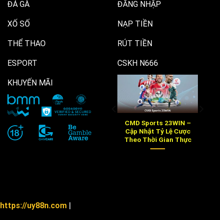
ĐÁ GÀ
ĐĂNG NHẬP
XỐ SỐ
NẠP TIỀN
THỂ THAO
RÚT TIỀN
ESPORT
CSKH N666
KHUYẾN MÃI
Bật Mí Cách Giành
Chủ Bull Bull Tại Nhà
Cái Uy Tín BSports
CMD Sports 23WIN –
Cập Nhật Tỷ Lệ Cược
Theo Thời Gian Thực
https://uy88n.com
|