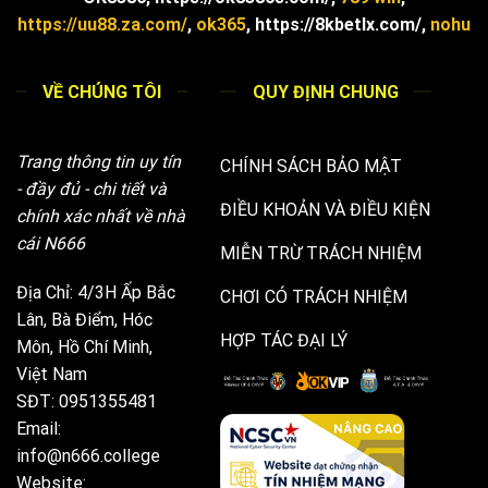
https://uu88.za.com/
,
ok365
, https://8kbetlx.com/,
nohu
VỀ CHÚNG TÔI
QUY ĐỊNH CHUNG
Trang thông tin uy tín
CHÍNH SÁCH BẢO MẬT
- đầy đủ - chi tiết và
ĐIỀU KHOẢN VÀ ĐIỀU KIỆN
chính xác nhất về nhà
cái N666
MIỄN TRỪ TRÁCH NHIỆM
Địa Chỉ: 4/3H Ấp Bắc
CHƠI CÓ TRÁCH NHIỆM
Lân, Bà Điểm, Hóc
HỢP TÁC ĐẠI LÝ
Môn, Hồ Chí Minh,
Việt Nam
SĐT: 0951355481
Email:
info@n666.college
Website: