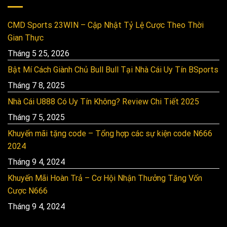
CMD Sports 23WIN – Cập Nhật Tỷ Lệ Cược Theo Thời
Gian Thực
Tháng 5 25, 2026
Bật Mí Cách Giành Chủ Bull Bull Tại Nhà Cái Uy Tín BSports
Tháng 7 8, 2025
Nhà Cái U888 Có Uy Tín Không? Review Chi Tiết 2025
Tháng 7 5, 2025
Khuyến mãi tặng code – Tổng hợp các sự kiện code N666
2024
Tháng 9 4, 2024
Khuyến Mãi Hoàn Trả – Cơ Hội Nhận Thưởng Tăng Vốn
Cược N666
Tháng 9 4, 2024