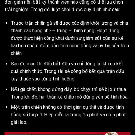
đơn giản nên bất kỳ thành viên nào cũng có thể lựa chọn
trải nghiệm. Trong đó, luật chơi được quy định như sau:
Trước trận chiến gà sẽ được xác định khối lượng và chia
thành các hạng nhẹ – trung – bình nặng. Hoạt động
được thực hiện công khai dưới sự giám sát của sư kê
hai bên nhằm đảm bảo tính công bằng và uy tín của trận
chiến.
Sau đó màn thi đấu bắt đầu và chỉ dừng lại khi có kết
quả chính thức. Trọng tài sẽ công bố kết quả trận đấu
tùy thuộc vào từng tình huống.
Nếu gà chết, không đứng dậy, bỏ chạy thì sẽ bị xử thua.
Trong khi đó, hai thần kê chấp mỏ đứng yên sẽ tính hòa.
Một trận chiến không có thời gian cụ thể và được tính
bằng số hiệp. 1 Hiệp diễn ra trong 15 phút và có 5 phút
giải lao.