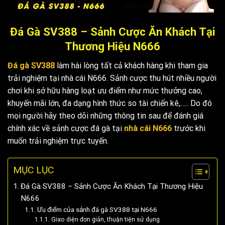
Đá Gà SV388 – Sảnh Cược Ăn Khách Tại
Thương Hiệu N666
Đá gà SV388
làm hài lòng tất cả khách hàng khi tham gia
trải nghiệm tại nhà cái N666. Sảnh cược thu hút nhiều người
chơi khi sở hữu hàng loạt ưu điểm như mức thưởng cao,
khuyến mãi lớn, đa dạng hình thức so tài chiến kê,….. Do đó
mọi người hãy theo dõi những thông tin sau để đánh giá
chính xác về sảnh cược đá gà tại
nhà cái N666
trước khi
muốn trải nghiệm trực tuyến.
MỤC LỤC
Đá Gà SV388 – Sảnh Cược Ăn Khách Tại Thương Hiệu
N666
Ưu điểm của sảnh đá gà SV388 tại N666
Giao diện đơn giản, thuận tiện sử dụng