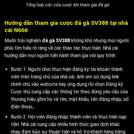
Tổng hợp các cửa cược khi tham gia đá gà
Hướng dẫn tham gia cược đá gà SV388 tại nhà
cái N666
Muốn trải nghiệm
đá gà SV388
không khó nhưng mọi người
phải tìm hiểu rõ ràng về các thao tác thực hiện. Nhà cái
hướng dẫn mọi người tiến hành tham gia với quy trình:
Bước 1: Người chơi thực hiện đăng ký tài khoản thành
viên trên trang chủ của nhà cái. Anh em sử dụng link
chính chủ vào website hay ứng dụng rồi chọn Đăng ký.
Cược thủ cung cấp các thông tin theo đúng yêu cầu của
thương hiệu gồm họ và tên, mật khẩu, tên đăng nhập, số
điện thoại,…
Bước 2: Hội viên đăng nhập thành viên và thực hiện nạp
tiền. Nhà cái cung cấp nhiều hình thức giao dịch khác
nhau đảm bảo sự thuận tiện và hỗ trợ khách hàng bằng