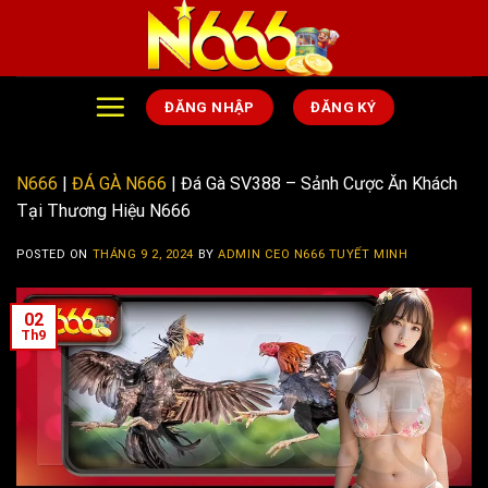
Skip
to
content
ĐĂNG NHẬP
ĐĂNG KÝ
N666
|
ĐÁ GÀ N666
|
Đá Gà SV388 – Sảnh Cược Ăn Khách
Tại Thương Hiệu N666
POSTED ON
THÁNG 9 2, 2024
BY
ADMIN CEO N666 TUYẾT MINH
02
Th9