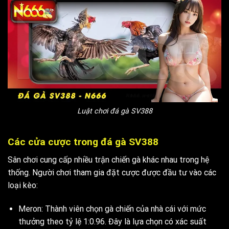
Luật chơi đá gà SV388
Các cửa cược trong đá gà SV388
Sân chơi cung cấp nhiều trận chiến gà khác nhau trong hệ
thống. Người chơi tham gia đặt cược được đầu tư vào các
loại kèo:
Meron: Thành viên chọn gà chiến của nhà cái với mức
thưởng theo tỷ lệ 1:0.96. Đây là lựa chọn có xác suất