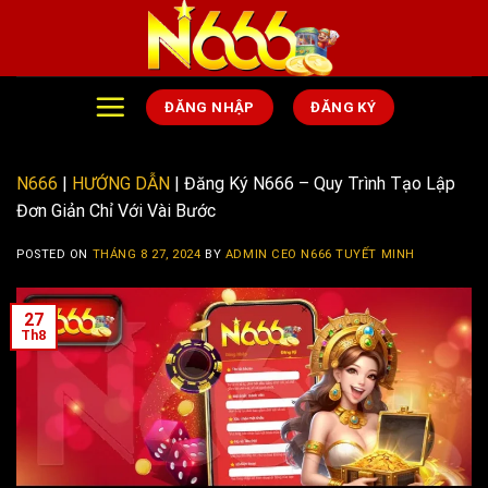
Skip
to
content
ĐĂNG NHẬP
ĐĂNG KÝ
N666
|
HƯỚNG DẪN
|
Đăng Ký N666 – Quy Trình Tạo Lập
Đơn Giản Chỉ Với Vài Bước
POSTED ON
THÁNG 8 27, 2024
BY
ADMIN CEO N666 TUYẾT MINH
27
Th8