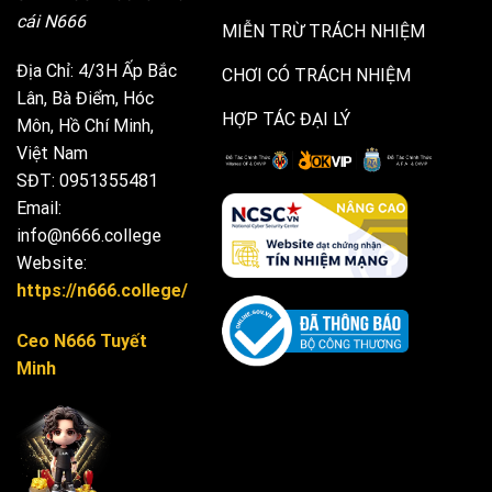
cái N666
MIỄN TRỪ TRÁCH NHIỆM
Địa Chỉ: 4/3H Ấp Bắc
CHƠI CÓ TRÁCH NHIỆM
Lân, Bà Điểm, Hóc
HỢP TÁC ĐẠI LÝ
Môn, Hồ Chí Minh,
Việt Nam
SĐT: 0951355481
Email:
info@n666.college
Website:
https://n666.college/
Ceo N666 Tuyết
Minh