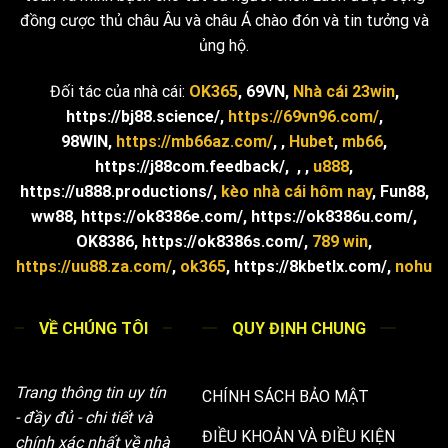
đồng cược thủ châu Âu và châu Á chào đón và tin tưởng và
ủng hộ.
Đối tác của nhà cái:
OK365
, 69VN,
Nhà cái 23win
,
https://bj88.science/,
https://69vn96.com/
,
98WIN,
https://mb66az.com/
, ,
Hubet
,
mb66
,
https://j88com.feedback/, , ,
u888
,
https://u888.productions/,
kèo nhà cái hôm nay
, Fun88,
ww88, https://ok8386e.com/, https://ok8386u.com/,
OK8386, https://ok8386s.com/,
789 win
,
https://uu88.za.com/
,
ok365
, https://8kbetlx.com/,
nohu
VỀ CHÚNG TÔI
QUY ĐỊNH CHUNG
Trang thông tin uy tín
CHÍNH SÁCH BẢO MẬT
- đầy đủ - chi tiết và
ĐIỀU KHOẢN VÀ ĐIỀU KIỆN
chính xác nhất về nhà