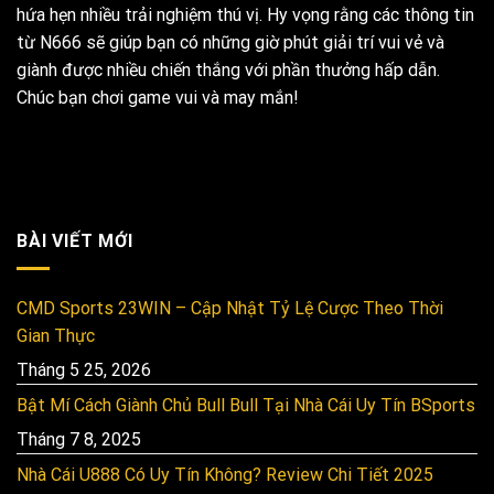
hứa hẹn nhiều trải nghiệm thú vị. Hy vọng rằng các thông tin
từ N666 sẽ giúp bạn có những giờ phút giải trí vui vẻ và
giành được nhiều chiến thắng với phần thưởng hấp dẫn.
Chúc bạn chơi game vui và may mắn!
BÀI VIẾT MỚI
CMD Sports 23WIN – Cập Nhật Tỷ Lệ Cược Theo Thời
Gian Thực
Tháng 5 25, 2026
Bật Mí Cách Giành Chủ Bull Bull Tại Nhà Cái Uy Tín BSports
Tháng 7 8, 2025
Nhà Cái U888 Có Uy Tín Không? Review Chi Tiết 2025