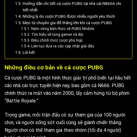
Hướng dẫn chi tiết cá cược PUBG tại nhà cái NB666 chi
tiết nhất
Những lý do cược PUBG được nhiều người yêu thích
Mẹo từ chuyên gia để thắng lớn khi cá cược PUBG
Nắm vững kiến thức về PUBG Mobile
Tìm hiểu về từng gamer và đội
Điều chỉnh mức cược phù hợp:
Liên tục đưa ra các cập nhật giải đấu
Lời kết
Những điều cơ bản về cá cược PUBG
Cá cược PUBG là một hình thức giải trí phổ biến tại hầu hết
các nhà cái trực tuyến hiện nay, bao gồm cả N666. PUBG
chính thức ra mắt vào năm 2000, lấy cảm hứng từ bộ phim
“Battle Royale.”
Trong game, mỗi trận đấu có sự tham gia của 100 người
chơi, và người sống sót cuối cùng sẽ giành chiến thắng.
Người chơi có thể tham gia theo nhóm (tối đa 4 người)