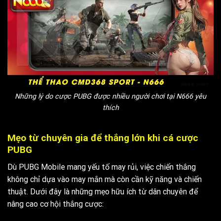
Những lý do cược PUBG được nhiều người chơi tại N666 yêu
thích
Mẹo từ chuyên gia để thắng lớn khi cá cược
PUBG
Dù PUBG Mobile mang yếu tố may rủi, việc chiến thắng
không chỉ dựa vào may mắn mà còn cần kỹ năng và chiến
thuật. Dưới đây là những mẹo hữu ích từ dân chuyên để
nâng cao cơ hội thắng cược: