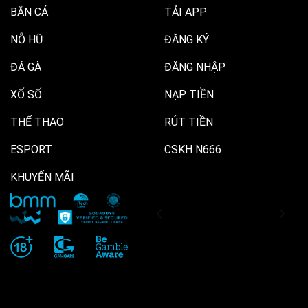
BẮN CÁ
TẢI APP
NỖ HŨ
ĐĂNG KÝ
ĐÁ GÀ
ĐĂNG NHẬP
XỐ SỐ
NẠP TIỀN
THỂ THAO
RÚT TIỀN
ESPORT
CSKH N666
KHUYẾN MÃI
Bật Mí Cách Giành
Chủ Bull Bull Tại Nhà
Cái Uy Tín BSports
CMD Sports 23WIN –
Cập Nhật Tỷ Lệ Cược
Theo Thời Gian Thực