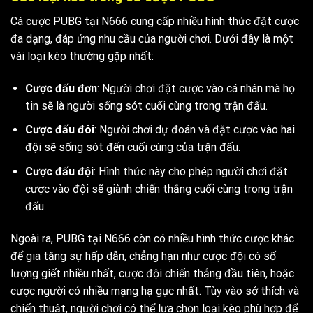
Cá cược PUBG tại N666 cung cấp nhiều hình thức đặt cược
đa dạng, đáp ứng nhu cầu của người chơi. Dưới đây là một
vài loại kèo thường gặp nhất:
Cược đấu đơn
: Người chơi đặt cược vào cá nhân mà họ
tin sẽ là người sống sót cuối cùng trong trận đấu.
Cược đấu đôi
: Người chơi dự đoán và đặt cược vào hai
đội sẽ sống sót đến cuối cùng của trận đấu.
Cược đấu đội
: Hình thức này cho phép người chơi đặt
cược vào đội sẽ giành chiến thắng cuối cùng trong trận
đấu.
Ngoài ra, PUBG tại N666 còn có nhiều hình thức cược khác
để gia tăng sự hấp dẫn, chẳng hạn như cược đội có số
lượng giết nhiều nhất, cược đội chiến thắng đầu tiên, hoặc
cược người có nhiều mạng hạ gục nhất. Tùy vào sở thích và
chiến thuật, người chơi có thể lựa chọn loại kèo phù hợp để