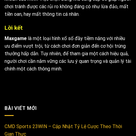
chơi tránh được các rủi ro không đáng có như lừa đảo, mất
tiền oan, hay mất thông tin cá nhân.
Lời kết
Maxgame
là một loại hình xổ số đầy tiềm năng với nhiều
ưu điểm vượt trội, từ cách chơi đơn giản đến cơ hội trúng
thưởng hấp dẫn. Tuy nhiên, để tham gia một cách hiệu quả,
người chơi cần nắm vững các lưu ý quan trọng và quản lý tài
chính một cách thông minh.
BÀI VIẾT MỚI
CMD Sports 23WIN – Cập Nhật Tỷ Lệ Cược Theo Thời
Gian Thực