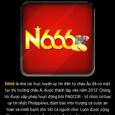
N666
là nhà cái trực tuyến uy tín đến từ châu Âu đã có mặt
tại thị trường châu Á, được thành lập vào năm 2012. Chúng
tôi được cấp phép hoạt động bởi PAGCOR - tổ chức cờ bạc
uy tín nhất Philippines, đảm bảo môi trường cá cược an
toàn và minh bạch cho tất cả người chơi. Luôn được cộng