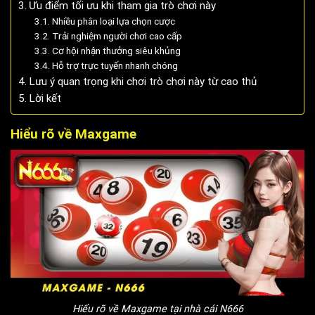
Ưu điểm tối ưu khi tham gia trò chơi này
Nhiều phân loại lựa chọn cược
Trải nghiệm người chơi cao cấp
Cơ hội nhận thưởng siêu khủng
Hỗ trợ trực tuyến nhanh chóng
Lưu ý quan trọng khi chơi trò chơi này từ cao thủ
Lời kết
Hiểu rõ về Maxgame
Hiểu rõ về Maxgame tại nhà cái N666