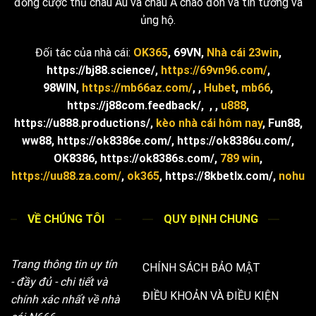
đồng cược thủ châu Âu và châu Á chào đón và tin tưởng và
ủng hộ.
Đối tác của nhà cái:
OK365
, 69VN,
Nhà cái 23win
,
https://bj88.science/,
https://69vn96.com/
,
98WIN,
https://mb66az.com/
, ,
Hubet
,
mb66
,
https://j88com.feedback/, , ,
u888
,
https://u888.productions/,
kèo nhà cái hôm nay
, Fun88,
ww88, https://ok8386e.com/, https://ok8386u.com/,
OK8386, https://ok8386s.com/,
789 win
,
https://uu88.za.com/
,
ok365
, https://8kbetlx.com/,
nohu
VỀ CHÚNG TÔI
QUY ĐỊNH CHUNG
Trang thông tin uy tín
CHÍNH SÁCH BẢO MẬT
- đầy đủ - chi tiết và
ĐIỀU KHOẢN VÀ ĐIỀU KIỆN
chính xác nhất về nhà