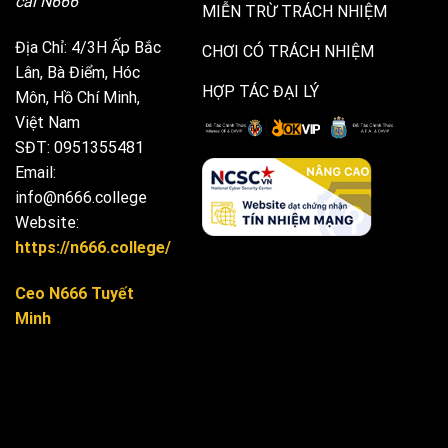
cái N666
MIỄN TRỪ TRÁCH NHIỆM
Địa Chỉ: 4/3H Ấp Bắc
CHƠI CÓ TRÁCH NHIỆM
Lân, Bà Điểm, Hóc
HỢP TÁC ĐẠI LÝ
Môn, Hồ Chí Minh,
Việt Nam
SĐT: 0951355481
Email:
info@n666.college
Website:
https://n666.college/
Ceo N666 Tuyết
Minh