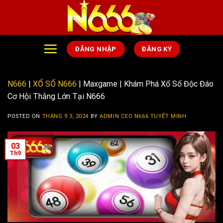
Skip
to
content
ĐĂNG NHẬP
ĐĂNG KÝ
N666
|
XỔ SỐ N666
|
Maxgame | Khám Phá Xổ Số Độc Đáo
Cơ Hội Thắng Lớn Tại N666
POSTED ON
THÁNG 9 3, 2024
BY
ADMIN CEO N666 TUYẾT MINH
03
Th9