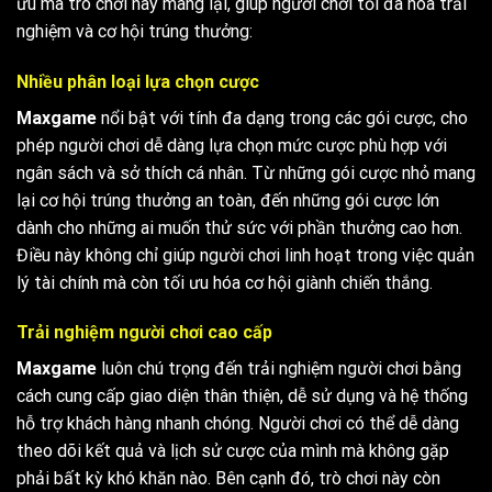
ưu mà trò chơi này mang lại, giúp người chơi tối đa hóa trải
nghiệm và cơ hội trúng thưởng:
Nhiều phân loại lựa chọn cược
Maxgame
nổi bật với tính đa dạng trong các gói cược, cho
phép người chơi dễ dàng lựa chọn mức cược phù hợp với
ngân sách và sở thích cá nhân. Từ những gói cược nhỏ mang
lại cơ hội trúng thưởng an toàn, đến những gói cược lớn
dành cho những ai muốn thử sức với phần thưởng cao hơn.
Điều này không chỉ giúp người chơi linh hoạt trong việc quản
lý tài chính mà còn tối ưu hóa cơ hội giành chiến thắng.
Trải nghiệm người chơi cao cấp
Maxgame
luôn chú trọng đến trải nghiệm người chơi bằng
cách cung cấp giao diện thân thiện, dễ sử dụng và hệ thống
hỗ trợ khách hàng nhanh chóng. Người chơi có thể dễ dàng
theo dõi kết quả và lịch sử cược của mình mà không gặp
phải bất kỳ khó khăn nào. Bên cạnh đó, trò chơi này còn